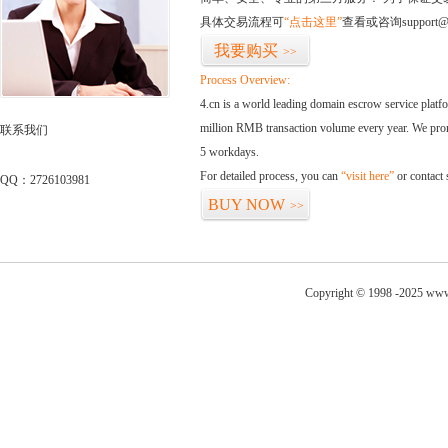
具体交易流程可
“点击这里”
查看或咨询support@
我要购买
>>
Process Overview:
4.cn is a world leading domain escrow service plat
million RMB transaction volume every year. We promi
联系我们
5 workdays.
For detailed process, you can
“visit here”
or contact
QQ：2726103981
BUY NOW
>>
Copyright © 1998 -2025 www