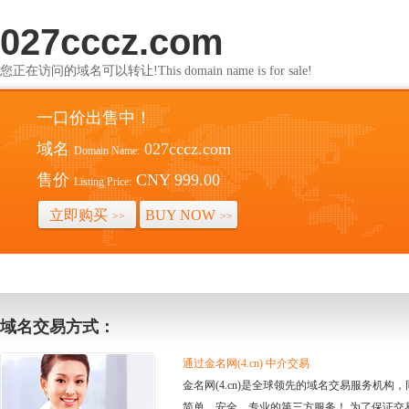
027cccz.com
您正在访问的域名可以转让!This domain name is for sale!
一口价出售中！
域名
027cccz.com
Domain Name:
售价
CNY 999.00
Listing Price:
立即购买
BUY NOW
>>
>>
域名交易方式：
通过金名网(4.cn) 中介交易
金名网(4.cn)是全球领先的域名交易服务机
简单、安全、专业的第三方服务！ 为了保证交